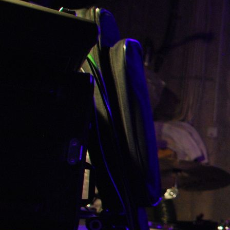
IMG_20160112_0004