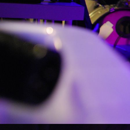
IMG_20160112_0001