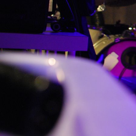
IMG_20160112_0006