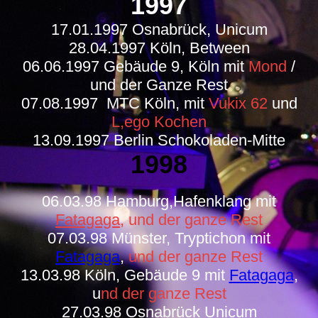
1997
17.01.1997 Osnabrück, Unicum
28.04.1997 Köln, Between
06.06.1997 Gebäude 9, Köln mit
Mond
/
und der Ganze Rest
07.08.1997 MTC Köln, mit
Vukix 62
und
L,ego Kochen
13.09.1997 Berlin Schokoladen-Mitte
1998
06.03.98 Hamburg,Hafenklang mit
Fatagaga
,
und der ganze Rest
07.03.98 Münster, Tryptichon mit
Fatagaga
,
und der ganze Rest
13.03.98 Köln, Gebäude 9 mit
Fatagaga
,
u
nd der ganze Rest
27.03.98 Osnabrück Unicum