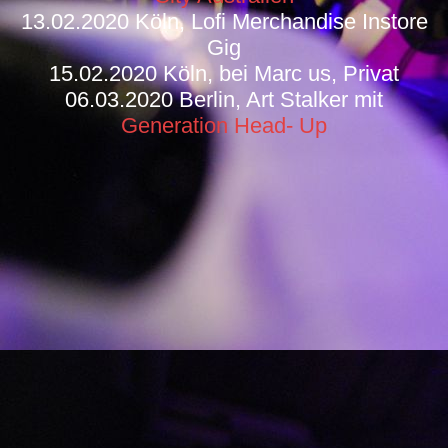
13.02.2020 Köln, Lofi Merchandise Instore
Gig
15.02.2020 Köln, bei Marc us, Privat
06.03.2020 Berlin, Art Stalker mit
Generation Head- Up
IMG_20160112_0007