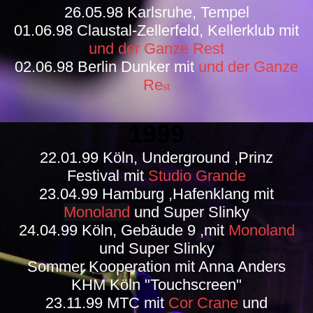
26.05.98 Karlsruhe, Tempel
01.06.98 Claustal-Zellerfeld, Kellerklub mit
und der Ganze Rest
02.06.98 Berlin Dunker mit
und der Ganze
Re
st
1999
22.01.99 Köln, Underground ,Prinz
Festival mit
Studio Grande
23.04.99 Hamburg ,Hafenklang mit
Monoland
und Super Slinky
24.04.99 Köln, Gebäude 9 ,mit
Monoland
und Super Slinky
Sommer Kooperation mit Anna Anders
KHM Köln "Touchscreen"
23.11.99 MTC mit
Cor Crane
und