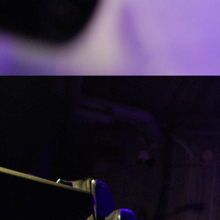
IMG_20160112_0002