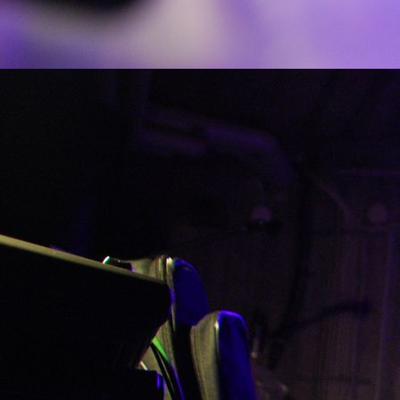
IMG_20160112_0005