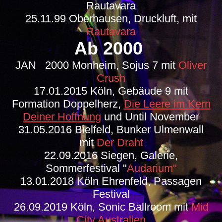
Rautavara
25.11.99 Oberhausen, Druckluft, mit
Rautavara
Ab 2000
JAN 2000 Monheim, Sojus 7 mit
Oliver
Crush
17.01.2015 Köln, Gebäude 9 mit
Formation Doppelherz,
Die Leere im Kern
Deiner Hoffnung
und Until November
31.05.2016 Bielfeld, Bunker Ulmenwall
mit
Der Draht
22.09.2016 Siegen, Galerie,
Sommerfestival "
Audarium"
13.01.2018 Köln Ehrenfeld, Passagen
Festival
26.09.2019 Köln, Sonic Ballroom mit
Mid
City Australien